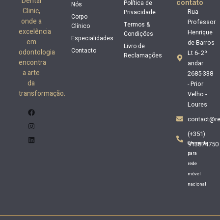
Dental
contato
Política de
Nós
Clinic,
Privacidade
Rua
Corpo
onde a
Professor
Termos &
Clínico
excelência
Henrique
Condições
Especialidades
em
de Barros
Livro de
Contacto
odontologia
Lt 6- 2º
Reclamações
encontra
andar
a arte
2685-338
da
- Prior
transformação.
Velho -
Loures
contact@re
(+351)
Chamada
913874750
para
rede
móvel
nacional