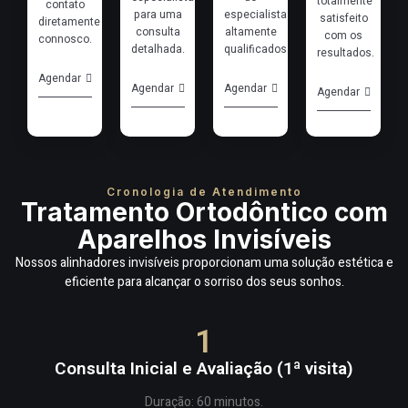
totalmente
contato
para uma
especialistas
satisfeito
diretamente
consulta
altamente
com os
connosco.
detalhada.
qualificados.
resultados.
Agendar
Agendar
Agendar
Agendar
Cronologia de Atendimento
Tratamento Ortodôntico com
Aparelhos Invisíveis
Nossos alinhadores invisíveis proporcionam uma solução estética e
eficiente para alcançar o sorriso dos seus sonhos.
1
Consulta Inicial e Avaliação (1ª visita)
Duração: 60 minutos.