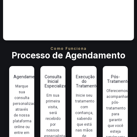
Como Funciona
Processo de Agendamento
Agendamento
Consulta
Execução
Pós-
Inicial
do
Tratamento
Especializada
Tratamento
Marque
Oferecemos
sua
Em sua
Inicie seu
acompanhament
consulta
primeira
tratamento
pós-
personalizada
visita,
com
tratamento
através
será
confiança,
para
de nossa
recebido
sabendo
garantir
plataforma
por
que está
que você
online ou
nossos
nas mãos
esteja
entre em
especialistas
de