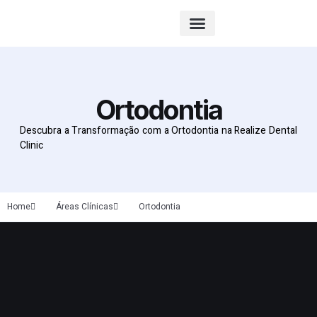
Tecnológia e inovação
Ortodontia
Descubra a Transformação com a Ortodontia na Realize Dental
Clinic
Home
Áreas Clínicas
Ortodontia